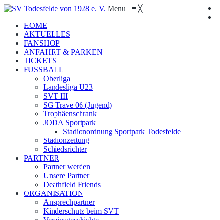
Menu
≡
╳
HOME
AKTUELLES
FANSHOP
ANFAHRT & PARKEN
TICKETS
FUSSBALL
Oberliga
Landesliga U23
SVT III
SG Trave 06 (Jugend)
Trophäenschrank
JODA Sportpark
Stadionordnung Sportpark Todesfelde
Stadionzeitung
Schiedsrichter
PARTNER
Partner werden
Unsere Partner
Deathfield Friends
ORGANISATION
Ansprechpartner
Kinderschutz beim SVT
Vereinsgeschichte