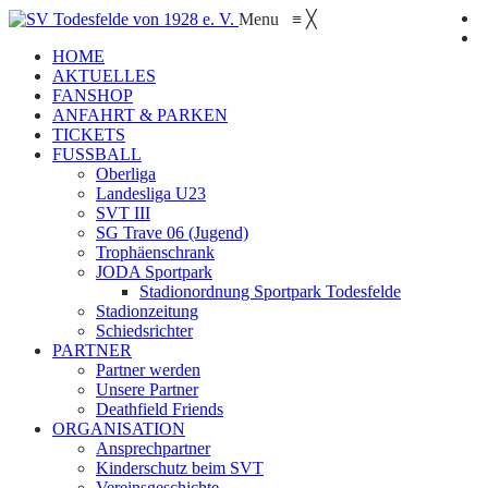
Menu
≡
╳
HOME
AKTUELLES
FANSHOP
ANFAHRT & PARKEN
TICKETS
FUSSBALL
Oberliga
Landesliga U23
SVT III
SG Trave 06 (Jugend)
Trophäenschrank
JODA Sportpark
Stadionordnung Sportpark Todesfelde
Stadionzeitung
Schiedsrichter
PARTNER
Partner werden
Unsere Partner
Deathfield Friends
ORGANISATION
Ansprechpartner
Kinderschutz beim SVT
Vereinsgeschichte