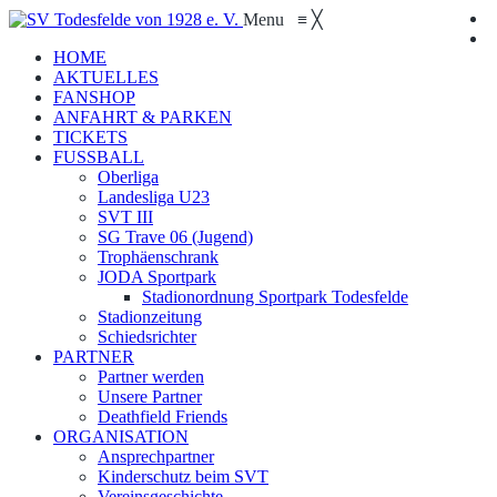
Menu
≡
╳
HOME
AKTUELLES
FANSHOP
ANFAHRT & PARKEN
TICKETS
FUSSBALL
Oberliga
Landesliga U23
SVT III
SG Trave 06 (Jugend)
Trophäenschrank
JODA Sportpark
Stadionordnung Sportpark Todesfelde
Stadionzeitung
Schiedsrichter
PARTNER
Partner werden
Unsere Partner
Deathfield Friends
ORGANISATION
Ansprechpartner
Kinderschutz beim SVT
Vereinsgeschichte