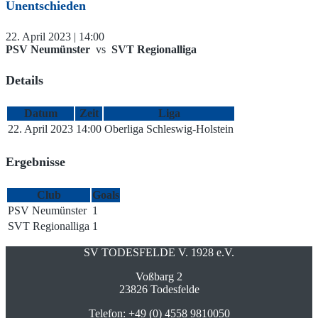
Unentschieden
22. April 2023 | 14:00
PSV Neumünster
vs
SVT Regionalliga
Details
Datum
Zeit
Liga
22. April 2023
14:00
Oberliga Schleswig-Holstein
Ergebnisse
Club
Goals
PSV Neumünster
1
SVT Regionalliga
1
SV TODESFELDE V. 1928 e.V.
Voßbarg 2
23826 Todesfelde
Telefon: +49 (0) 4558 9810050