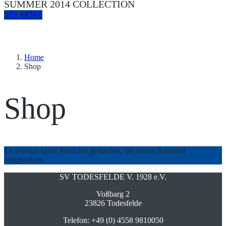
SUMMER 2014 COLLECTION
SEE MORE
Home
Shop
Shop
Es wurden keine Produkte gefunden, die deiner Auswahl
entsprechen.
SV TODESFELDE V. 1928 e.V.
Voßbarg 2
23826 Todesfelde
Telefon: +49 (0) 4558 9810050