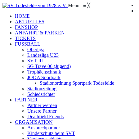
Menu
≡
╳
HOME
AKTUELLES
FANSHOP
ANFAHRT & PARKEN
TICKETS
FUSSBALL
Oberliga
Landesliga U23
SVT III
SG Trave 06 (Jugend)
Trophäenschrank
JODA Sportpark
Stadionordnung Sportpark Todesfelde
Stadionzeitung
Schiedsrichter
PARTNER
Partner werden
Unsere Partner
Deathfield Friends
ORGANISATION
Ansprechpartner
Kinderschutz beim SVT
Vereinsgeschichte