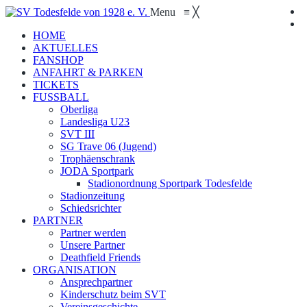
Menu
≡
╳
HOME
AKTUELLES
FANSHOP
ANFAHRT & PARKEN
TICKETS
FUSSBALL
Oberliga
Landesliga U23
SVT III
SG Trave 06 (Jugend)
Trophäenschrank
JODA Sportpark
Stadionordnung Sportpark Todesfelde
Stadionzeitung
Schiedsrichter
PARTNER
Partner werden
Unsere Partner
Deathfield Friends
ORGANISATION
Ansprechpartner
Kinderschutz beim SVT
Vereinsgeschichte