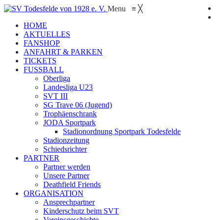
Menu
≡
╳
HOME
AKTUELLES
FANSHOP
ANFAHRT & PARKEN
TICKETS
FUSSBALL
Oberliga
Landesliga U23
SVT III
SG Trave 06 (Jugend)
Trophäenschrank
JODA Sportpark
Stadionordnung Sportpark Todesfelde
Stadionzeitung
Schiedsrichter
PARTNER
Partner werden
Unsere Partner
Deathfield Friends
ORGANISATION
Ansprechpartner
Kinderschutz beim SVT
Vereinsgeschichte