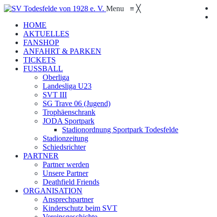
Menu
≡
╳
HOME
AKTUELLES
FANSHOP
ANFAHRT & PARKEN
TICKETS
FUSSBALL
Oberliga
Landesliga U23
SVT III
SG Trave 06 (Jugend)
Trophäenschrank
JODA Sportpark
Stadionordnung Sportpark Todesfelde
Stadionzeitung
Schiedsrichter
PARTNER
Partner werden
Unsere Partner
Deathfield Friends
ORGANISATION
Ansprechpartner
Kinderschutz beim SVT
Vereinsgeschichte