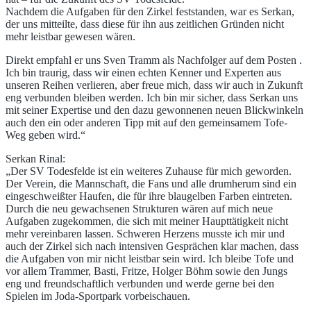
Nachdem die Aufgaben für den Zirkel feststanden, war es Serkan,
der uns mitteilte, dass diese für ihn aus zeitlichen Gründen nicht
mehr leistbar gewesen wären.
Direkt empfahl er uns Sven Tramm als Nachfolger auf dem Posten .
Ich bin traurig, dass wir einen echten Kenner und Experten aus
unseren Reihen verlieren, aber freue mich, dass wir auch in Zukunft
eng verbunden bleiben werden. Ich bin mir sicher, dass Serkan uns
mit seiner Expertise und den dazu gewonnenen neuen Blickwinkeln
auch den ein oder anderen Tipp mit auf den gemeinsamem Tofe-
Weg geben wird.“
Serkan Rinal:
„Der SV Todesfelde ist ein weiteres Zuhause für mich geworden.
Der Verein, die Mannschaft, die Fans und alle drumherum sind ein
eingeschweißter Haufen, die für ihre blaugelben Farben eintreten.
Durch die neu gewachsenen Strukturen wären auf mich neue
Aufgaben zugekommen, die sich mit meiner Haupttätigkeit nicht
mehr vereinbaren lassen. Schweren Herzens musste ich mir und
auch der Zirkel sich nach intensiven Gesprächen klar machen, dass
die Aufgaben von mir nicht leistbar sein wird. Ich bleibe Tofe und
vor allem Trammer, Basti, Fritze, Holger Böhm sowie den Jungs
eng und freundschaftlich verbunden und werde gerne bei den
Spielen im Joda-Sportpark vorbeischauen.