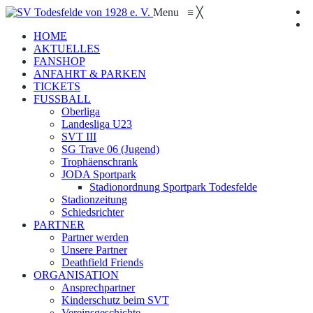
Menu
≡
╳
HOME
AKTUELLES
FANSHOP
ANFAHRT & PARKEN
TICKETS
FUSSBALL
Oberliga
Landesliga U23
SVT III
SG Trave 06 (Jugend)
Trophäenschrank
JODA Sportpark
Stadionordnung Sportpark Todesfelde
Stadionzeitung
Schiedsrichter
PARTNER
Partner werden
Unsere Partner
Deathfield Friends
ORGANISATION
Ansprechpartner
Kinderschutz beim SVT
Vereinsgeschichte