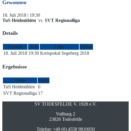
Gewonnen
18. Juli 2018 | 19:30
TuS Heidmühlen
vs
SVT Regionalliga
Details
Datum
Zeit
Liga
Saison
18. Juli 2018
19:30
Kreispokal Segeberg
2018
Ergebnisse
Club
Goals
TuS Heidmühlen
0
SVT Regionalliga
17
SV TODESFELDE V. 1928 e.V.
Voßbarg 2
23826 Todesfelde
Telefon: +49 (0) 4558 9810050