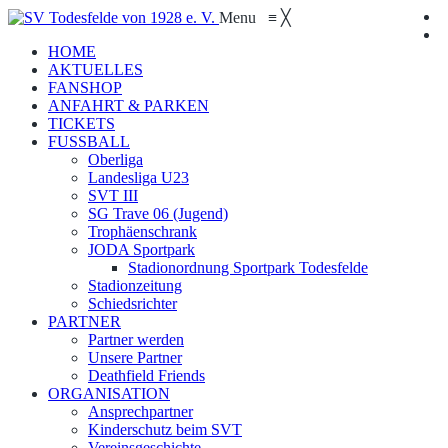
Menu
≡
╳
HOME
AKTUELLES
FANSHOP
ANFAHRT & PARKEN
TICKETS
FUSSBALL
Oberliga
Landesliga U23
SVT III
SG Trave 06 (Jugend)
Trophäenschrank
JODA Sportpark
Stadionordnung Sportpark Todesfelde
Stadionzeitung
Schiedsrichter
PARTNER
Partner werden
Unsere Partner
Deathfield Friends
ORGANISATION
Ansprechpartner
Kinderschutz beim SVT
Vereinsgeschichte