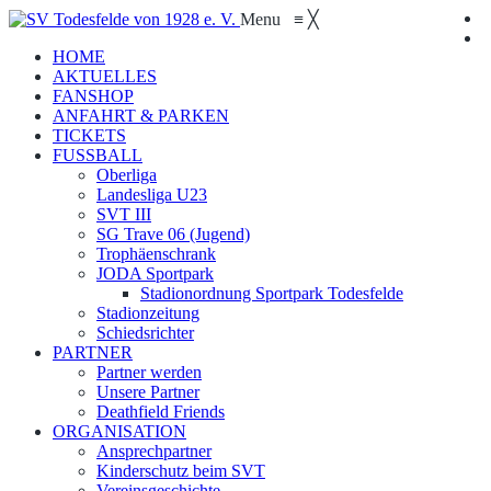
Menu
≡
╳
HOME
AKTUELLES
FANSHOP
ANFAHRT & PARKEN
TICKETS
FUSSBALL
Oberliga
Landesliga U23
SVT III
SG Trave 06 (Jugend)
Trophäenschrank
JODA Sportpark
Stadionordnung Sportpark Todesfelde
Stadionzeitung
Schiedsrichter
PARTNER
Partner werden
Unsere Partner
Deathfield Friends
ORGANISATION
Ansprechpartner
Kinderschutz beim SVT
Vereinsgeschichte