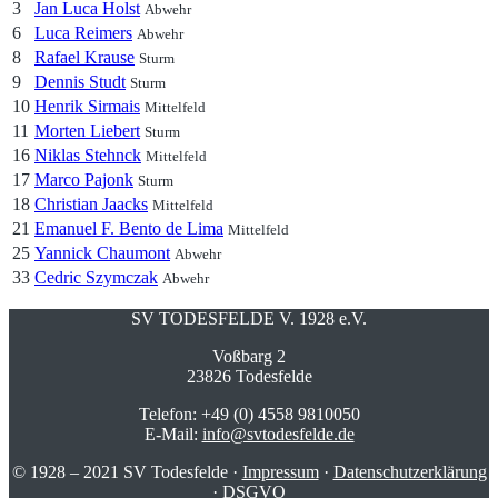
3
Jan Luca Holst
Abwehr
6
Luca Reimers
Abwehr
8
Rafael Krause
Sturm
9
Dennis Studt
Sturm
10
Henrik Sirmais
Mittelfeld
11
Morten Liebert
Sturm
16
Niklas Stehnck
Mittelfeld
17
Marco Pajonk
Sturm
18
Christian Jaacks
Mittelfeld
21
Emanuel F. Bento de Lima
Mittelfeld
25
Yannick Chaumont
Abwehr
33
Cedric Szymczak
Abwehr
SV TODESFELDE V. 1928 e.V.
Voßbarg 2
23826 Todesfelde
Telefon: +49 (0) 4558 9810050
E-Mail:
info@svtodesfelde.de
© 1928 – 2021 SV Todesfelde ·
Impressum
·
Datenschutzerklärung
·
DSGVO