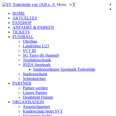
Menu
≡
╳
HOME
AKTUELLES
FANSHOP
ANFAHRT & PARKEN
TICKETS
FUSSBALL
Oberliga
Landesliga U23
SVT III
SG Trave 06 (Jugend)
Trophäenschrank
JODA Sportpark
Stadionordnung Sportpark Todesfelde
Stadionzeitung
Schiedsrichter
PARTNER
Partner werden
Unsere Partner
Deathfield Friends
ORGANISATION
Ansprechpartner
Kinderschutz beim SVT
Vereinsgeschichte